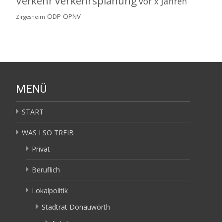
Verkehrsplanung
Verkehr
vor x Jahren
ÖDP
ÖPNV
Zirgesheim
MENÜ
START
WAS I SO TREIB
Privat
Beruflich
Lokalpolitik
Stadtrat Donauwörth