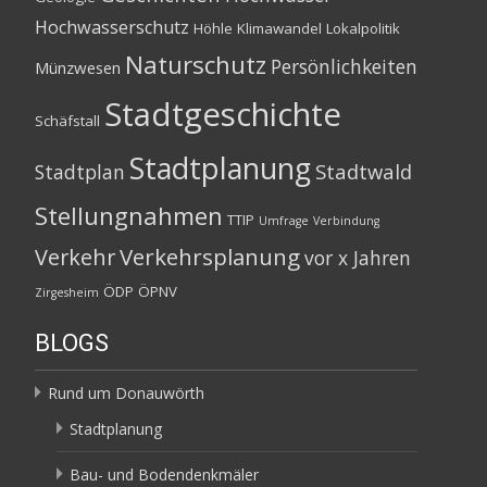
Hochwasserschutz
Höhle
Klimawandel
Lokalpolitik
Naturschutz
Persönlichkeiten
Münzwesen
Stadtgeschichte
Schäfstall
Stadtplanung
Stadtwald
Stadtplan
Stellungnahmen
TTIP
Umfrage
Verbindung
Verkehrsplanung
Verkehr
vor x Jahren
ÖDP
ÖPNV
Zirgesheim
BLOGS
Rund um Donauwörth
Stadtplanung
Bau- und Bodendenkmäler