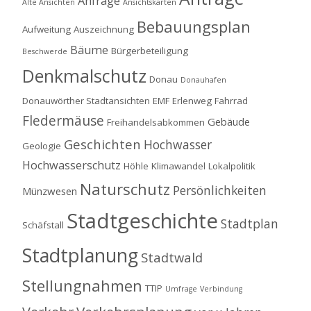
Anfrage
Alte Ansichten
Ansichtskarten
Bebauungsplan
Aufweitung
Auszeichnung
Bäume
Bürgerbeteiligung
Beschwerde
Denkmalschutz
Donau
Donauhafen
Donauwörther Stadtansichten
EMF
Erlenweg
Fahrrad
Fledermäuse
Gebäude
Freihandelsabkommen
Geschichten
Hochwasser
Geologie
Hochwasserschutz
Höhle
Klimawandel
Lokalpolitik
Naturschutz
Persönlichkeiten
Münzwesen
Stadtgeschichte
Stadtplan
Schäfstall
Stadtplanung
Stadtwald
Stellungnahmen
TTIP
Umfrage
Verbindung