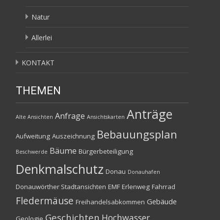
Natur
Allerlei
KONTAKT
THEMEN
Anträge
Anfrage
Alte Ansichten
Ansichtskarten
Bebauungsplan
Aufweitung
Auszeichnung
Bäume
Bürgerbeteiligung
Beschwerde
Denkmalschutz
Donau
Donauhafen
Donauwörther Stadtansichten
EMF
Erlenweg
Fahrrad
Fledermäuse
Gebäude
Freihandelsabkommen
Geschichten
Hochwasser
Geologie