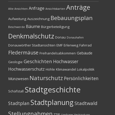
Anträge
Anfrage
Alte Ansichten
Ansichtskarten
Bebauungsplan
Aufweitung
Auszeichnung
Bäume
Bürgerbeteiligung
Beschwerde
Denkmalschutz
Donau
Donauhafen
Donauwörther Stadtansichten
EMF
Erlenweg
Fahrrad
Fledermäuse
Gebäude
Freihandelsabkommen
Geschichten
Hochwasser
Geologie
Hochwasserschutz
Höhle
Klimawandel
Lokalpolitik
Naturschutz
Persönlichkeiten
Münzwesen
Stadtgeschichte
Schäfstall
Stadtplanung
Stadtwald
Stadtplan
Stellungnahmen
TTIP
Umfrage
Verbindung