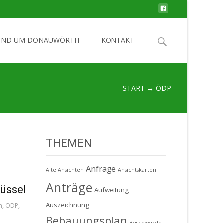
Search
UND UM DONAUWÖRTH
KONTAKT
for:
START
→
ÖDP
THEMEN
Anfrage
Alte Ansichten
Ansichtskarten
Anträge
rüssel
Aufweitung
Auszeichnung
n
,
ÖDP
,
Bebauungsplan
Beschwerde