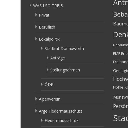
Ant
WAS I SO TREIB
Beba
Privat
Bäum
Beruflich
Den
Lokalpolitik
Donauha
Stadtrat Donauwörth
EMF
Erl
Anträge
Freihan
Stellungnahmen
Geologi
Hochw
ÖDP
Höhle
K
Münzw
Alpenverein
Persön
Arge Fledermausschutz
Sta
Fledermausschutz