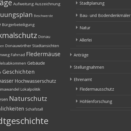
räge
Stadtplanung
Aufweitung
Auszeichnung
uungsplan
Bau- und Bodendenkmäler
Beschwerde
e
Bürgerbeteiligung
Natur
kmalschutz
Donau
Allerlei
Donauwörther Stadtansichten
fen
Fledermäuse
enweg
Fahrrad
Anträge
Gebäude
delsabkommen
Stellungnahmen
Geschichten
e
Ehrenamt
asser
Hochwasserschutz
Fledermausschutz
limawandel
Lokalpolitik
Naturschutz
esen
Höhlenforschung
lichkeiten
Schäfstall
dtgeschichte