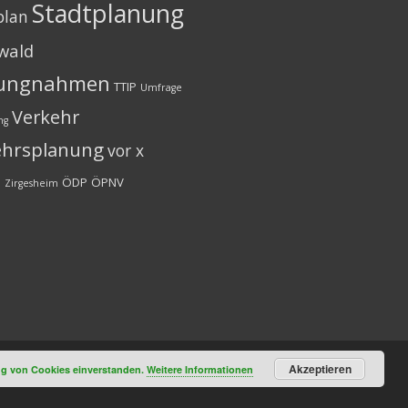
Stadtplanung
plan
wald
lungnahmen
TTIP
Umfrage
Verkehr
ng
ehrsplanung
vor x
n
ÖDP
ÖPNV
Zirgesheim
Akzeptieren
ung von Cookies einverstanden.
Weitere Informationen