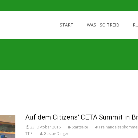
Skip
to
START
WAS I SO TREIB
R
content
Auf dem Citizens’ CETA Summit in B
23. Oktober 2016
Startseite
Freihandelsabkomme
TTIP
Gustav Dinger