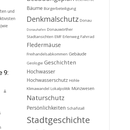
Bäume
Bürgerbeteiligung
ften und
Denkmalschutz
tivisten
Donau
 (wie
Donauwörther
Donauhafen
Stadtansichten
EMF
Erlenweg
Fahrrad
Fledermäuse
Gebäude
Freihandelsabkommen
Geschichten
Geologie
Hochwasser
 9:
Hochwasserschutz
Höhle
Münzwesen
Klimawandel
Lokalpolitik
Naturschutz
Persönlichkeiten
Schäfstall
s
Stadtgeschichte
n