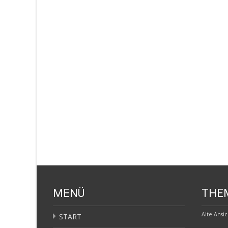
MENÜ
THE
Alte Ansi
START