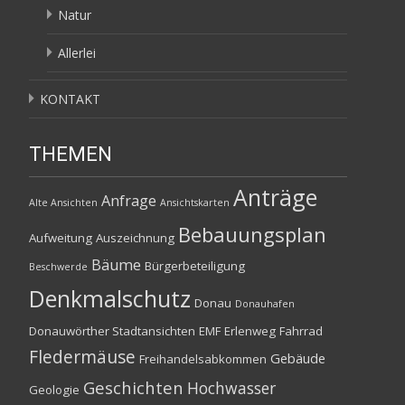
Natur
Allerlei
KONTAKT
THEMEN
Anträge
Anfrage
Alte Ansichten
Ansichtskarten
Bebauungsplan
Aufweitung
Auszeichnung
Bäume
Bürgerbeteiligung
Beschwerde
Denkmalschutz
Donau
Donauhafen
Donauwörther Stadtansichten
EMF
Erlenweg
Fahrrad
Fledermäuse
Gebäude
Freihandelsabkommen
Geschichten
Hochwasser
Geologie