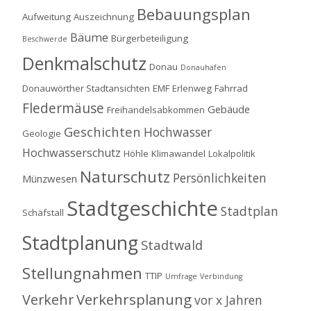
Bebauungsplan
Aufweitung
Auszeichnung
Bäume
Bürgerbeteiligung
Beschwerde
Denkmalschutz
Donau
Donauhafen
Donauwörther Stadtansichten
EMF
Erlenweg
Fahrrad
Fledermäuse
Gebäude
Freihandelsabkommen
Geschichten
Hochwasser
Geologie
Hochwasserschutz
Höhle
Klimawandel
Lokalpolitik
Naturschutz
Persönlichkeiten
Münzwesen
Stadtgeschichte
Stadtplan
Schäfstall
Stadtplanung
Stadtwald
Stellungnahmen
TTIP
Umfrage
Verbindung
Verkehrsplanung
Verkehr
vor x Jahren