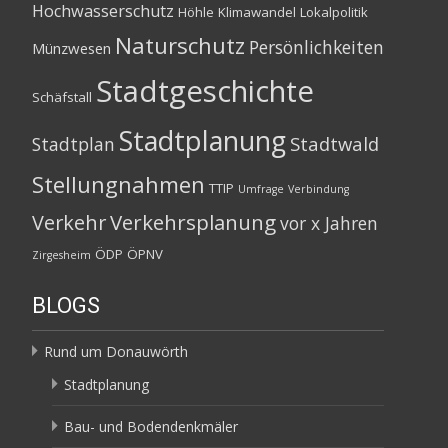
Hochwasserschutz
Höhle
Klimawandel
Lokalpolitik
Naturschutz
Persönlichkeiten
Münzwesen
Stadtgeschichte
Schäfstall
Stadtplanung
Stadtwald
Stadtplan
Stellungnahmen
TTIP
Umfrage
Verbindung
Verkehrsplanung
Verkehr
vor x Jahren
ÖDP
ÖPNV
Zirgesheim
BLOGS
Rund um Donauwörth
Stadtplanung
Bau- und Bodendenkmäler