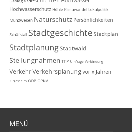
Geschichten
Hochwasser
Geologie
Hochwasserschutz
Höhle
Klimawandel
Lokalpolitik
Naturschutz
Persönlichkeiten
Münzwesen
Stadtgeschichte
Stadtplan
Schäfstall
Stadtplanung
Stadtwald
Stellungnahmen
TTIP
Umfrage
Verbindung
Verkehrsplanung
Verkehr
vor x Jahren
ÖDP
ÖPNV
Zirgesheim
MENÜ