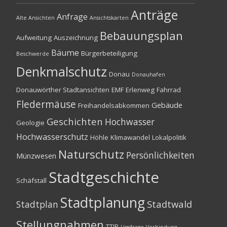
Anträge
Anfrage
Alte Ansichten
Ansichtskarten
Bebauungsplan
Aufweitung
Auszeichnung
Bäume
Bürgerbeteiligung
Beschwerde
Denkmalschutz
Donau
Donauhafen
Donauwörther Stadtansichten
EMF
Erlenweg
Fahrrad
Fledermäuse
Gebäude
Freihandelsabkommen
Geschichten
Hochwasser
Geologie
Hochwasserschutz
Höhle
Klimawandel
Lokalpolitik
Naturschutz
Persönlichkeiten
Münzwesen
Stadtgeschichte
Schäfstall
Stadtplanung
Stadtwald
Stadtplan
Stellungnahmen
TTIP