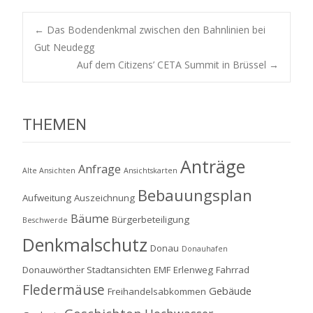
Post
←
Das Bodendenkmal zwischen den Bahnlinien bei
Gut Neudegg
Auf dem Citizens’ CETA Summit in Brüssel
→
navigation
THEMEN
Anträge
Anfrage
Alte Ansichten
Ansichtskarten
Bebauungsplan
Aufweitung
Auszeichnung
Bäume
Bürgerbeteiligung
Beschwerde
Denkmalschutz
Donau
Donauhafen
Donauwörther Stadtansichten
EMF
Erlenweg
Fahrrad
Fledermäuse
Gebäude
Freihandelsabkommen