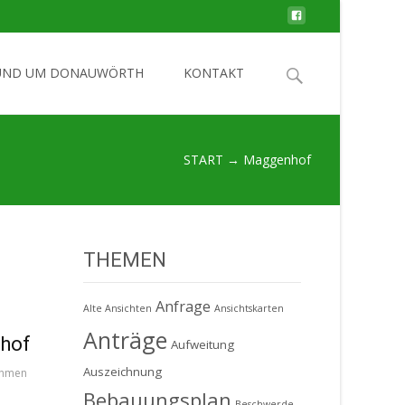
Search
UND UM DONAUWÖRTH
KONTAKT
for:
START
→
Maggenhof
THEMEN
Anfrage
Alte Ansichten
Ansichtskarten
Anträge
nhof
Aufweitung
Auszeichnung
ahmen
Bebauungsplan
Beschwerde