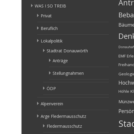
Ant
WAS I SO TREIB
Beba
Privat
Bäum
Beruflich
Den
Lokalpolitik
Donauha
Stadtrat Donauwörth
EMF
Erl
Anträge
Freihan
Stellungnahmen
Geologi
Hochw
ÖDP
Höhle
K
Münzw
Alpenverein
Persön
Arge Fledermausschutz
Sta
Fledermausschutz