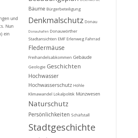
Bäume
Bürgerbeteiligung
Denkmalschutz
ingen und
Donau
ts. Nun
Donauwörther
Donauhafen
) ein
Stadtansichten
EMF
Erlenweg
Fahrrad
Fledermäuse
Gebäude
Freihandelsabkommen
Geschichten
Geologie
Hochwasser
Hochwasserschutz
Höhle
Münzwesen
Klimawandel
Lokalpolitik
Naturschutz
Persönlichkeiten
Schäfstall
Stadtgeschichte