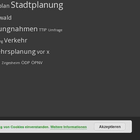
Stadtplanung
plan
wald
lungnahmen
TTIP
Umfrage
Verkehr
ng
ehrsplanung
vor x
n
ÖDP
ÖPNV
Zirgesheim
Akzeptieren
ung von Cookies einverstanden.
Weitere Informationen