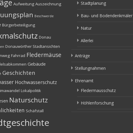
räge
Stadtplanung
Aufweitung
Auszeichnung
uungsplan
Bau- und Bodendenkmäler
Beschwerde
e
Bürgerbeteiligung
Natur
kmalschutz
Donau
Allerlei
Donauwörther Stadtansichten
fen
Fledermäuse
enweg
Fahrrad
Anträge
Gebäude
delsabkommen
Stellungnahmen
Geschichten
e
Ehrenamt
asser
Hochwasserschutz
Fledermausschutz
limawandel
Lokalpolitik
Naturschutz
esen
Höhlenforschung
lichkeiten
Schäfstall
dtgeschichte