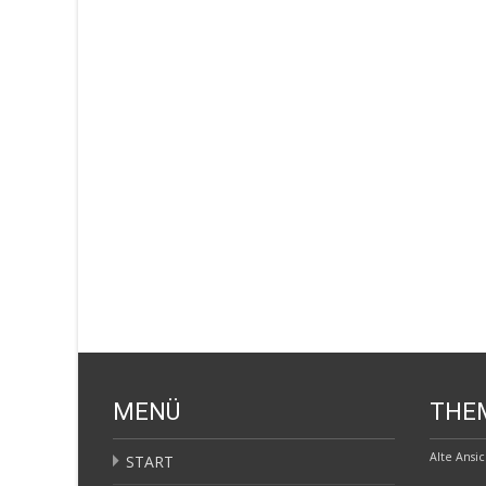
MENÜ
THE
Alte Ansi
START