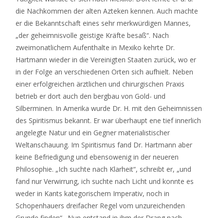
die Nachkommen der alten Azteken kennen. Auch machte
er die Bekanntschaft eines sehr merkwürdigen Mannes,
„der geheimnisvolle geistige Kräfte besaß“. Nach
zweimonatlichem Aufenthalte in Mexiko kehrte Dr.
Hartmann wieder in die Vereinigten Staaten zurück, wo er
in der Folge an verschiedenen Orten sich aufhielt. Neben
einer erfolgreichen ärztlichen und chirurgischen Praxis
betrieb er dort auch den bergbau von Gold- und
Silberminen. In Amerika wurde Dr. H. mit den Geheimnissen
des Spiritismus bekannt. Er war überhaupt ene tief innerlich
angelegte Natur und ein Gegner materialistischer
Weltanschauung. Im Spiritismus fand Dr. Hartmann aber
keine Befriedigung und ebensowenig in der neueren
Philosophie. „Ich suchte nach Klarheit“, schreibt er, „und
fand nur Verwirrung, ich suchte nach Licht und konnte es
weder in Kants kategorischem Imperativ, noch in
Schopenhauers dreifacher Regel vom unzureichenden
Grunde finden“. Nun entstand in ihm der Drang nach