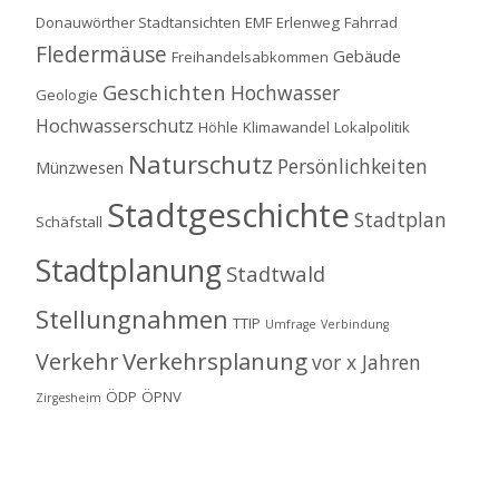
Donauwörther Stadtansichten
EMF
Erlenweg
Fahrrad
Fledermäuse
Gebäude
Freihandelsabkommen
Geschichten
Hochwasser
Geologie
Hochwasserschutz
Höhle
Klimawandel
Lokalpolitik
Naturschutz
Persönlichkeiten
Münzwesen
Stadtgeschichte
Stadtplan
Schäfstall
Stadtplanung
Stadtwald
Stellungnahmen
TTIP
Umfrage
Verbindung
Verkehrsplanung
Verkehr
vor x Jahren
ÖDP
ÖPNV
Zirgesheim