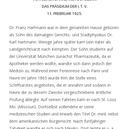
DAS PRÄSIDIUM DER I. T. V.
11. FREBRUAR 1925.
Dr. Franz Hartmann war in dem genannten Hause geboren
als Sohn des damaligen Gerichts- und Stadtphysikus Dr.
Karl Hartmann. Wenige Jahre später kam sein Vater als
Landgerichtsarzt nach Kempten. Der Sohn studierte auf
der Universität München zunächst Pharmazeutik, da er
Apotheker werden wollte, wandte sich dann jedoch der
Medizin zu. Während einer Ferienreise nach Paris und
Havre im Jahre 1865 wurde ihm die Stelle eines
Schiffsarztes angeboten, die er annahm und sodann in
Havre die zu diesem Zwecke vorgeschriebene ärztliche
Prüfung ablegte. Auf seinen Fahrten kam er nach St. Lous
Mo. (Missouri). Dortselbst vollendete er seine
medizinischen Studien und erwarb den Titel Dr. med. nebst
dem amerikanischen Bürgerrecht. Nach fünfjähriger
Tätigkeit wandte er sich nach Mexiko. Dort lernte er u. a.