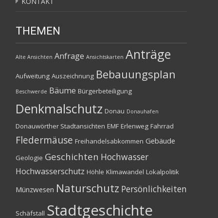
KONTAKT
THEMEN
Anträge
Anfrage
Alte Ansichten
Ansichtskarten
Bebauungsplan
Aufweitung
Auszeichnung
Bäume
Bürgerbeteiligung
Beschwerde
Denkmalschutz
Donau
Donauhafen
Donauwörther Stadtansichten
EMF
Erlenweg
Fahrrad
Fledermäuse
Gebäude
Freihandelsabkommen
Geschichten
Hochwasser
Geologie
Hochwasserschutz
Höhle
Klimawandel
Lokalpolitik
Naturschutz
Persönlichkeiten
Münzwesen
Stadtgeschichte
Schäfstall