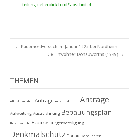
teilung-ueberblick.html#abschnitt4
Post
←
Raubmordversuch im Januar 1925 bei Nordheim
Die Einwohner Donauwörths (1949)
→
navigation
THEMEN
Anträge
Anfrage
Alte Ansichten
Ansichtskarten
Bebauungsplan
Aufweitung
Auszeichnung
Bäume
Bürgerbeteiligung
Beschwerde
Denkmalschutz
Donau
Donauhafen